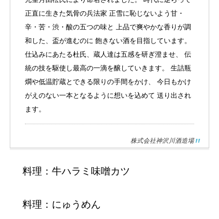
正直に生きた気骨の兵法家 正雪に恥じないよう甘・
辛・苦・渋・酸の五つの味と 上品で爽やかな香りが調
和した、盃が進むのに 飽きない酒を目指しています。
仕込みにあたる杜氏、蔵人達は五感を研ぎ澄ませ、 伝
統の技を駆使し最高の一滴を醸していきます。 生詰瓶
燗や低温貯蔵とできる限りの手間をかけ、 今日もかけ
がえのない一本となるように想いを込めて 送り出され
ます。
株式会社神沢川酒造場
料理：牛ハラミ味噌カツ
料理：にゅうめん